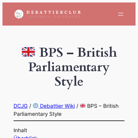
Zum
Inhalt
springen
BPS – British
Parliamentary
Style
DCJG
/
Debattier Wiki
/
BPS – British
Parliamentary Style
Inhalt