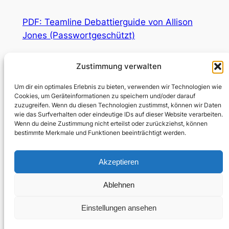
PDF: Teamline Debattierguide von Allison
Jones (Passwortgeschützt)
Vielen Dank an
Allison Jones
für die viele
Zustimmung verwalten
Arbeit die in dieser Zusammenfassung
steckt!
Um dir ein optimales Erlebnis zu bieten, verwenden wir Technologien wie
Cookies, um Geräteinformationen zu speichern und/oder darauf
zuzugreifen. Wenn du diesen Technologien zustimmst, können wir Daten
DCJG
/
Debattier Wiki
/
Teamline
wie das Surfverhalten oder eindeutige IDs auf dieser Website verarbeiten.
Wenn du deine Zustimmung nicht erteilst oder zurückziehst, können
bestimmte Merkmale und Funktionen beeinträchtigt werden.
Akzeptieren
Kontakt
Instagram
Mitglieder
Impressum
Ablehnen
Datenschutz
Einstellungen ansehen