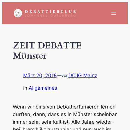
Zum
Inhalt
springen
ZEIT DEBATTE
Münster
März 20, 2018
—
DCJG Mainz
von
in
Allgemeines
Wenn wir eins von Debattierturnieren lernen
durften, dann, dass es in Münster scheinbar
immer sehr, sehr kalt ist. Alle Jahre wieder
bei ihrem Nikolausturnier und nun auch im