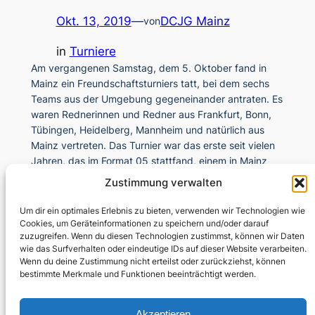
Okt. 13, 2019
—
DCJG Mainz
von
in
Turniere
Am vergangenen Samstag, dem 5. Oktober fand in
Mainz ein Freundschaftsturniers tatt, bei dem sechs
Teams aus der Umgebung gegeneinander antraten. Es
waren Rednerinnen und Redner aus Frankfurt, Bonn,
Tübingen, Heidelberg, Mannheim und natürlich aus
Mainz vertreten. Das Turnier war das erste seit vielen
Jahren, das im Format 05 stattfand, einem in Mainz
entwickelten Debattierformat,…
Zustimmung verwalten
Um dir ein optimales Erlebnis zu bieten, verwenden wir Technologien wie
←
Vorherige Seite
Nächste Seite
→
Cookies, um Geräteinformationen zu speichern und/oder darauf
zuzugreifen. Wenn du diesen Technologien zustimmst, können wir Daten
wie das Surfverhalten oder eindeutige IDs auf dieser Website verarbeiten.
Wenn du deine Zustimmung nicht erteilst oder zurückziehst, können
bestimmte Merkmale und Funktionen beeinträchtigt werden.
Akzeptieren