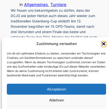
in
Allgemeines
, 
Turniere
Wir freuen uns bekanntgeben zu dürfen, dass der
DCJG wie jeden Herbst auch dieses Jahr wieder zum
traditionellen Gutenberg-Cup einlädt! Am 12.
November begrüßen wir 15 OPD-Teams, damit nach
drei Vorrunden und einem Finale das beste und
witzigste Team den Titel „Meister der Späße“ mit nach
Hause bringen kann. Wieder einmal wird es kein
Zustimmung verwalten
gewöhnliches…
Um dir ein optimales Erlebnis zu bieten, verwenden wir Technologien wie
Cookies, um Geräteinformationen zu speichern und/oder darauf
zuzugreifen. Wenn du diesen Technologien zustimmst, können wir Daten
wie das Surfverhalten oder eindeutige IDs auf dieser Website verarbeiten.
Wenn du deine Zustimmung nicht erteilst oder zurückziehst, können
bestimmte Merkmale und Funktionen beeinträchtigt werden.
Akzeptieren
Kontakt
Instagram
Mitglieder
Impressum
Ablehnen
Datenschutz