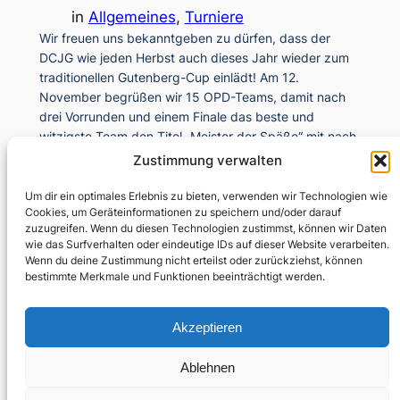
in
Allgemeines
, 
Turniere
Wir freuen uns bekanntgeben zu dürfen, dass der
DCJG wie jeden Herbst auch dieses Jahr wieder zum
traditionellen Gutenberg-Cup einlädt! Am 12.
November begrüßen wir 15 OPD-Teams, damit nach
drei Vorrunden und einem Finale das beste und
witzigste Team den Titel „Meister der Späße“ mit nach
Hause bringen kann. Wieder einmal wird es kein
Zustimmung verwalten
gewöhnliches…
Um dir ein optimales Erlebnis zu bieten, verwenden wir Technologien wie
Cookies, um Geräteinformationen zu speichern und/oder darauf
zuzugreifen. Wenn du diesen Technologien zustimmst, können wir Daten
wie das Surfverhalten oder eindeutige IDs auf dieser Website verarbeiten.
Wenn du deine Zustimmung nicht erteilst oder zurückziehst, können
bestimmte Merkmale und Funktionen beeinträchtigt werden.
Akzeptieren
Kontakt
Instagram
Mitglieder
Impressum
Ablehnen
Datenschutz