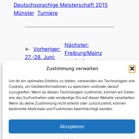
Deutschsprachige Meisterschaft 2015
Münster
Turniere
Nächster:
←
Vorheriger:
Freiburg/Mainz
27.-28. Juni:
gewinnt
Reedhoven-
Zustimmung verwalten
Reedhoven-Cup in
Cup Bonn
Bonn
→
Um dir ein optimales Erlebnis zu bieten, verwenden wir Technologien wie
Cookies, um Geräteinformationen zu speichern und/oder darauf
zuzugreifen. Wenn du diesen Technologien zustimmst, können wir Daten
wie das Surfverhalten oder eindeutige IDs auf dieser Website verarbeiten.
Wenn du deine Zustimmung nicht erteilst oder zurückziehst, können
bestimmte Merkmale und Funktionen beeinträchtigt werden.
Akzeptieren
Kontakt
Instagram
Mitglieder
Impressum