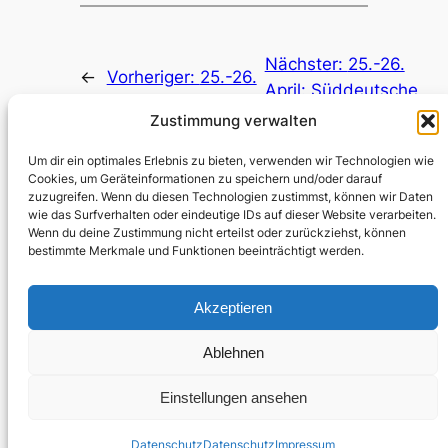
Nächster:
25.-26.
←
Vorheriger:
25.-26.
April: Süddeutsche
April: Westdeutsche
Debattiermeisterschaf
Zustimmung verwalten
Debattiermeisterschaft
→
Um dir ein optimales Erlebnis zu bieten, verwenden wir Technologien wie
Cookies, um Geräteinformationen zu speichern und/oder darauf
zuzugreifen. Wenn du diesen Technologien zustimmst, können wir Daten
wie das Surfverhalten oder eindeutige IDs auf dieser Website verarbeiten.
Wenn du deine Zustimmung nicht erteilst oder zurückziehst, können
bestimmte Merkmale und Funktionen beeinträchtigt werden.
Akzeptieren
Kontakt
Instagram
Mitglieder
Impressum
Ablehnen
Datenschutz
Einstellungen ansehen
Datenschutz
Datenschutz
Impressum