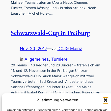
Mainzer Teams traten an (Alena Haub, Clemens
Fucker, Torsten Rössing und Christian Strunck, Noah
Leuschen, Michel Hofe),…
Schwarzwald-Cup in Freiburg
Nov. 20, 2017
—
DCJG Mainz
von
in
Allgemeines
, 
Turniere
20 Teams – 40 Redner und 20 Juroren – trafen sich am
11. und 12. November in der Freiburger Uni zum
Schwarzwald-Cup. Auch Mainz war gleich mit zwei
Teams vertreten: Bad Kreuznach A, bestehend aus
Sabrina Effenberger und Peter Tekaat, und Mainz
Anton mit Isabel Kurth und Noah Leuschen. Gwendolyn
Zeuner und Alena Haub jurierten.…
Zustimmung verwalten
Um dir ein optimales Erlebnis zu bieten, verwenden wir Technologien wie