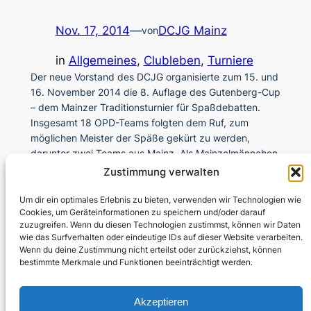
Nov. 17, 2014
—
DCJG Mainz
von
in
Allgemeines
, 
Clubleben
, 
Turniere
Der neue Vorstand des DCJG organisierte zum 15. und
16. November 2014 die 8. Auflage des Gutenberg-Cup
– dem Mainzer Traditionsturnier für Spaßdebatten.
Insgesamt 18 OPD-Teams folgten dem Ruf, zum
möglichen Meister der Späße gekürt zu werden,
darunter zwei Teams aus Mainz. Als Mainzelmännchen
traten zum einen DCJG Alt-Präsident Christian
Zustimmung verwalten
Strunck, Allison Jones und Alexander…
Um dir ein optimales Erlebnis zu bieten, verwenden wir Technologien wie
Cookies, um Geräteinformationen zu speichern und/oder darauf
zuzugreifen. Wenn du diesen Technologien zustimmst, können wir Daten
wie das Surfverhalten oder eindeutige IDs auf dieser Website verarbeiten.
Wenn du deine Zustimmung nicht erteilst oder zurückziehst, können
bestimmte Merkmale und Funktionen beeinträchtigt werden.
Akzeptieren