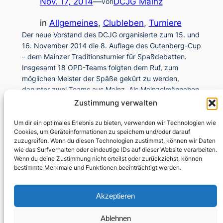
Nov. 17, 2014
—
DCJG Mainz
von
in
Allgemeines
, 
Clubleben
, 
Turniere
Der neue Vorstand des DCJG organisierte zum 15. und
16. November 2014 die 8. Auflage des Gutenberg-Cup
– dem Mainzer Traditionsturnier für Spaßdebatten.
Insgesamt 18 OPD-Teams folgten dem Ruf, zum
möglichen Meister der Späße gekürt zu werden,
darunter zwei Teams aus Mainz. Als Mainzelmännchen
traten zum einen DCJG Alt-Präsident Christian
Zustimmung verwalten
Strunck, Allison Jones und Alexander…
Um dir ein optimales Erlebnis zu bieten, verwenden wir Technologien wie
Cookies, um Geräteinformationen zu speichern und/oder darauf
zuzugreifen. Wenn du diesen Technologien zustimmst, können wir Daten
wie das Surfverhalten oder eindeutige IDs auf dieser Website verarbeiten.
Wenn du deine Zustimmung nicht erteilst oder zurückziehst, können
bestimmte Merkmale und Funktionen beeinträchtigt werden.
Akzeptieren
Kontakt
Instagram
Mitglieder
Impressum
Ablehnen