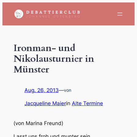
Zum
Inhalt
springen
Ironman- und
Nikolausturnier in
Münster
Aug. 26, 2013
—
von
Jacqueline Maier
in
Alte Termine
(von Marina Freund)
Lasst uns froh und munter sein,